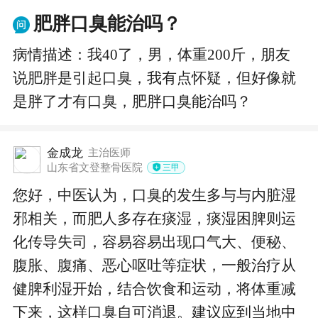
肥胖口臭能治吗？
病情描述：我40了，男，体重200斤，朋友
说肥胖是引起口臭，我有点怀疑，但好像就
是胖了才有口臭，肥胖口臭能治吗？
金成龙
主治医师
山东省文登整骨医院
三甲
您好，中医认为，口臭的发生多与与内脏湿
邪相关，而肥人多存在痰湿，痰湿困脾则运
化传导失司，容易容易出现口气大、便秘、
腹胀、腹痛、恶心呕吐等症状，一般治疗从
健脾利湿开始，结合饮食和运动，将体重减
下来，这样口臭自可消退。建议应到当地中